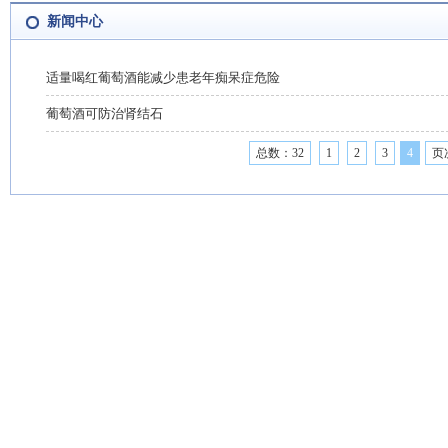
新闻中心
适量喝红葡萄酒能减少患老年痴呆症危险
葡萄酒可防治肾结石
总数：32
1
2
3
4
页次